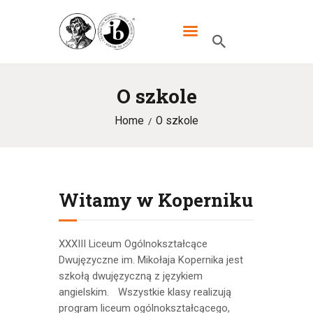
XXXIII LO DWUJĘZYCZNE IM.
MIKOŁAJA KOPERNIKA W
WARSZAWIE
O szkole
Home
O szkole
HOME
SZKOŁA
IB
Witamy w Koperniku
UCZNIOWIE
KANDYDACI
XXXIII Liceum Ogólnokształcące
RODZICE
Dwujęzyczne im. Mikołaja Kopernika jest
szkołą dwujęzyczną z językiem
WYDARZENIA
angielskim. Wszystkie klasy realizują
KONTAKT
program liceum ogólnokształcącego,