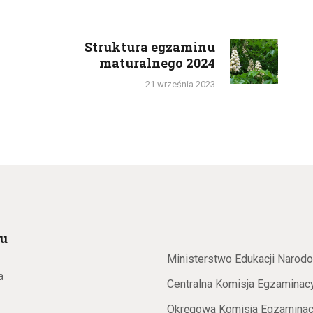
Struktura egzaminu
Next
maturalnego 2024
post:
21 września 2023
u
Ministerstwo Edukacji Narod
a
Centralna Komisja Egzaminac
Okręgowa Komisja Egzaminac