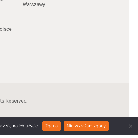
Warszawy
olsce
ts Reserved.
z się na ich użycie.
Zgoda
Nie wyrażam zgody