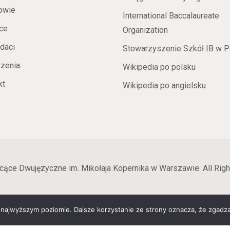
owie
International Baccalaureate
ce
Organization
daci
Stowarzyszenie Szkół IB w P
zenia
Wikipedia po polsku
kt
Wikipedia po angielsku
cące Dwujęzyczne im. Mikołaja Kopernika w Warszawie. All Righ
 najwyższym poziomie. Dalsze korzystanie ze strony oznacza, że zgadzas