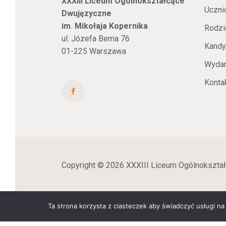
XXXIII Liceum Ogólnokształcące
Uczni
Dwujęzyczne
im. Mikołaja Kopernika
Rodzi
ul. Józefa Bema 76
Kandy
01-225 Warszawa
Wydar
Konta
Copyright © 2026 XXXIII Liceum Ogólnokształ
Ta strona korzysta z ciasteczek aby świadczyć usługi na