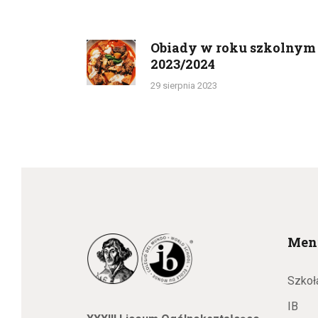
Nawigacja
wpisu
Obiady w roku szkolnym
Previous
2023/2024
post:
29 sierpnia 2023
Men
Szkoł
IB