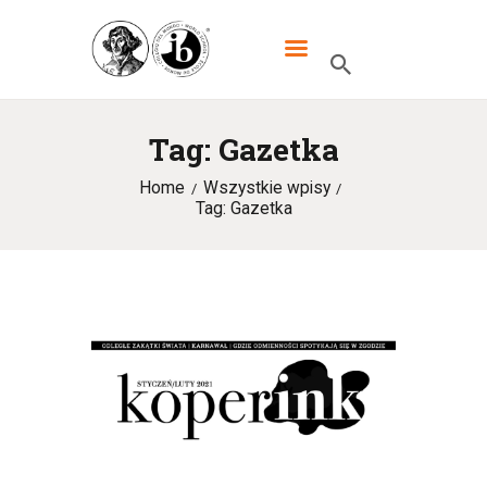
XXXIII LO DWUJĘZYCZNE IM.
MIKOŁAJA KOPERNIKA W
WARSZAWIE
Tag: Gazetka
Home
Wszystkie wpisy
HOME
Tag: Gazetka
SZKOŁA
IB
UCZNIOWIE
KANDYDACI
RODZICE
WYDARZENIA
KONTAKT