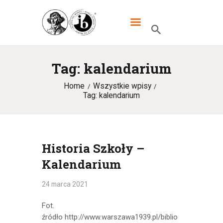
XXXIII LO DWUJĘZYCZNE IM.
MIKOŁAJA KOPERNIKA W
WARSZAWIE
Tag: kalendarium
Home
Wszystkie wpisy
HOME
Tag: kalendarium
SZKOŁA
IB
UCZNIOWIE
Historia Szkoły –
Kalendarium
KANDYDACI
RODZICE
24 marca 2021
WYDARZENIA
Fot.
źródło http://www.warszawa1939.pl/biblio
KONTAKT