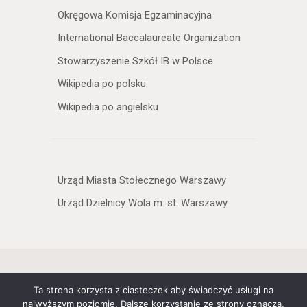
Okręgowa Komisja Egzaminacyjna
International Baccalaureate Organization
Stowarzyszenie Szkół IB w Polsce
Wikipedia po polsku
Wikipedia po angielsku
Urząd Miasta Stołecznego Warszawy
Urząd Dzielnicy Wola m. st. Warszawy
Copyright © 2026 XXXIII Liceum
Ta strona korzysta z ciasteczek aby świadczyć usługi na
Ogólnokształcące Dwujęzyczne im.
najwyższym poziomie. Dalsze korzystanie ze strony oznacza,