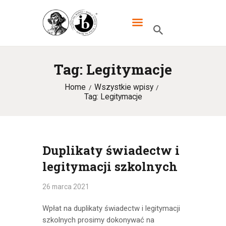
XXXIII LO DWUJĘZYCZNE IM.
MIKOŁAJA KOPERNIKA W
WARSZAWIE
Tag: Legitymacje
Home
Wszystkie wpisy
HOME
Tag: Legitymacje
SZKOŁA
IB
UCZNIOWIE
Duplikaty świadectw i
legitymacji szkolnych
KANDYDACI
RODZICE
26 marca 2021
WYDARZENIA
Wpłat na duplikaty świadectw i legitymacji
szkolnych prosimy dokonywać na
KONTAKT