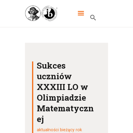
XXXIII LO DWUJĘZYCZNE IM.
MIKOŁAJA KOPERNIKA W
WARSZAWIE
HOME
Sukces
SZKOŁA
uczniów
IB
XXXIII LO w
UCZNIOWIE
Olimpiadzie
KANDYDACI
Matematyczn
RODZICE
ej
WYDARZENIA
KONTAKT
aktualności bieżący rok