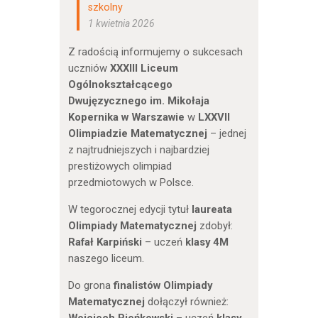
szkolny
1 kwietnia 2026
Z radością informujemy o sukcesach
uczniów
XXXIII Liceum
Ogólnokształcącego
Dwujęzycznego im. Mikołaja
Kopernika w Warszawie
w
LXXVII
Olimpiadzie Matematycznej
– jednej
z najtrudniejszych i najbardziej
prestiżowych olimpiad
przedmiotowych w Polsce.
W tegorocznej edycji tytuł
laureata
Olimpiady Matematycznej
zdobył:
Rafał Karpiński
– uczeń
klasy 4M
naszego liceum.
Do grona
finalistów Olimpiady
Matematycznej
dołączył również:
Wojciech Pieńkowski
– uczeń
klasy