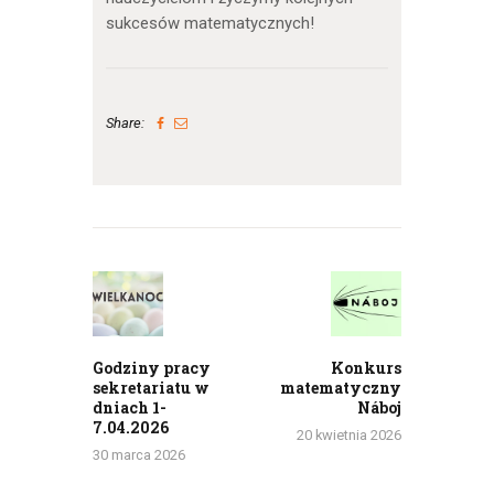
sukcesów matematycznych!
Share:
Nawigacja
wpisu
Previous
Next
post:
post:
Godziny pracy
Konkurs
sekretariatu w
matematyczny
dniach 1-
Náboj
7.04.2026
20 kwietnia 2026
30 marca 2026