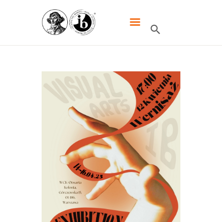
XXXIII LO DWUJĘZYCZNE IM.
MIKOŁAJA KOPERNIKA W
WARSZAWIE
HOME
SZKOŁA
IB
UCZNIOWIE
KANDYDACI
RODZICE
WYDARZENIA
KONTAKT