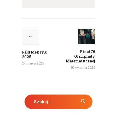
Nawigacja
wpisu
Previous
Next
post:
post:
Finał 76
Rajd Meksyk
Olimpiady
2025
Matematycznej
24 marca 2025
10 kwietnia 2025
Szukaj: