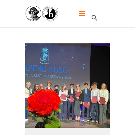
XXXIII LO DWUJĘZYCZNE IM.
MIKOŁAJA KOPERNIKA W
WARSZAWIE
HOME
SZKOŁA
IB
UCZNIOWIE
KANDYDACI
RODZICE
WYDARZENIA
KONTAKT