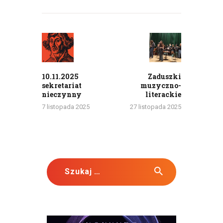
Nawigacja
wpisu
Previous
Next
post:
post:
10.11.2025
Zaduszki
sekretariat
muzyczno-
nieczynny
literackie
7 listopada 2025
27 listopada 2025
Szukaj: