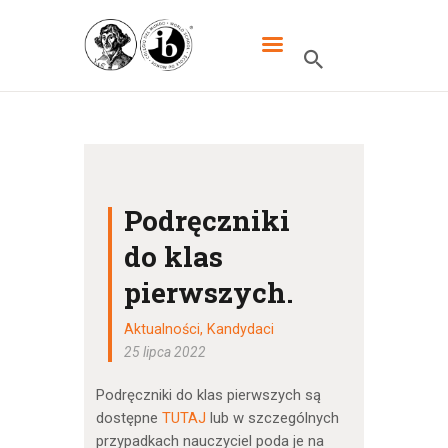
XXXIII LO DWUJĘZYCZNE IM.
MIKOŁAJA KOPERNIKA W
WARSZAWIE
HOME
Podręczniki
SZKOŁA
do klas
IB
pierwszych.
UCZNIOWIE
KANDYDACI
Aktualności
,
Kandydaci
25 lipca 2022
RODZICE
Podręczniki do klas pierwszych są
WYDARZENIA
dostępne
TUTAJ
lub w szczególnych
KONTAKT
przypadkach nauczyciel poda je na