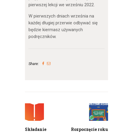
pierwszej lekcji we wrześniu 2022.
W pierwszych dniach września na
każdej długiej przerwie odbywać się
będzie kiermasz używanych
podręczników.
Share:
Nawigacja
wpisu
Previous
Next
post:
post:
Składanie
Rozpoczęcie roku