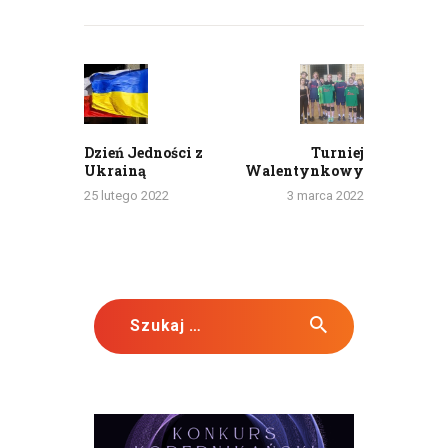
Nawigacja
wpisu
Previous
Next
post:
post:
Dzień Jedności z
Turniej
Ukrainą
Walentynkowy
25 lutego 2022
3 marca 2022
Szukaj: