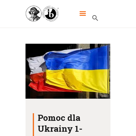
XXXIII LO DWUJĘZYCZNE IM.
MIKOŁAJA KOPERNIKA W
WARSZAWIE
HOME
SZKOŁA
IB
UCZNIOWIE
KANDYDACI
RODZICE
Pomoc dla
WYDARZENIA
Ukrainy 1-
KONTAKT