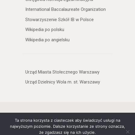
International Baccalaureate Organization
Stowarzyszenie Szkół IB w Polsce
Wikipedia po polsku
Wikipedia po angielsku
Urząd Miasta Stołecznego Warszawy
Urząd Dzielnicy Wola m. st. Warszawy
Copyright © 2026 XXXIII Liceum
Ta strona korzysta z ciasteczek aby świadczyć usługi na
Ogólnokształcące Dwujęzyczne im.
najwyższym poziomie. Dalsze korzystanie ze strony oznacza,
Mikołaja Kopernika w Warszawie. All
że zgadzasz się na ich użycie.