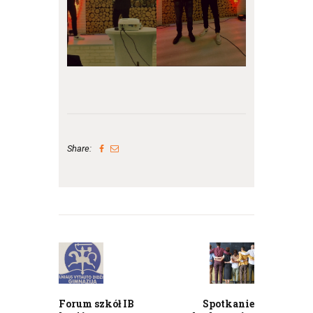
Share:
Nawigacja
wpisu
Previous
Next
post:
post:
Forum szkół IB
Spotkanie