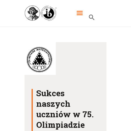
XXXIII LO DWUJĘZYCZNE IM.
MIKOŁAJA KOPERNIKA W
WARSZAWIE
HOME
SZKOŁA
IB
UCZNIOWIE
Sukces
KANDYDACI
naszych
RODZICE
uczniów w 75.
WYDARZENIA
Olimpiadzie
KONTAKT