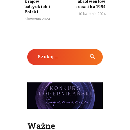
krajów
absolwentów
bałtyckich i
rocznika 1994
Polski
10 kwietnia 2024
5 kwietnia 2024
Szukaj:
Ważne