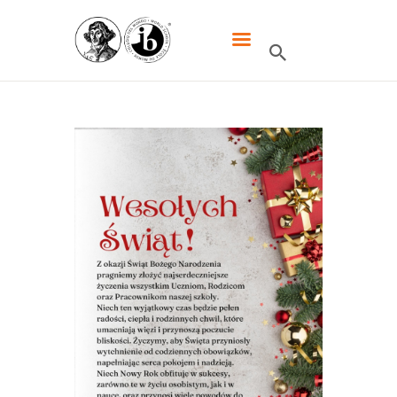
XXXIII LO DWUJĘZYCZNE IM.
MIKOŁAJA KOPERNIKA W
WARSZAWIE
HOME
SZKOŁA
IB
UCZNIOWIE
KANDYDACI
RODZICE
WYDARZENIA
KONTAKT