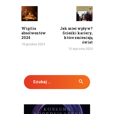
Nawigacja
wpisu
Previous
Next
post:
post:
Wigilia
Jak mieć wpływ?
absolwentów
Ścieżki kariery,
2024
które zmieniają
świat
18 grudnia 2024
13 stycznia 2025
Szukaj: