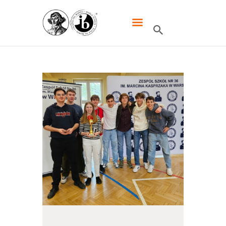
XXXIII LO DWUJĘZYCZNE IM.
MIKOŁAJA KOPERNIKA W
WARSZAWIE
HOME
SZKOŁA
IB
UCZNIOWIE
KANDYDACI
RODZICE
WYDARZENIA
KONTAKT