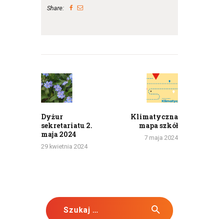
Share:
Nawigacja
wpisu
Previous
Next
post:
post:
Dyżur
Klimatyczna
sekretariatu 2.
mapa szkół
maja 2024
7 maja 2024
29 kwietnia 2024
Szukaj: