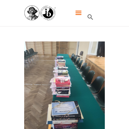
XXXIII LO DWUJĘZYCZNE IM.
MIKOŁAJA KOPERNIKA W
WARSZAWIE
HOME
SZKOŁA
IB
UCZNIOWIE
KANDYDACI
RODZICE
WYDARZENIA
KONTAKT