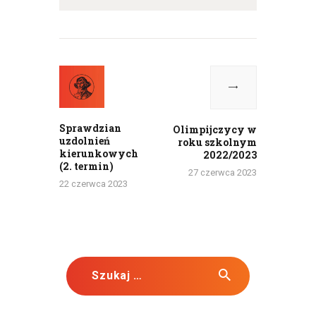
Nawigacja
wpisu
Previous
Next
post:
post:
Sprawdzian
Olimpijczycy w
uzdolnień
roku szkolnym
kierunkowych
2022/2023
(2. termin)
27 czerwca 2023
22 czerwca 2023
Szukaj: