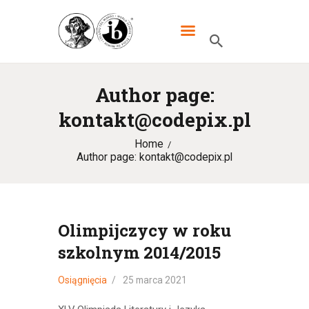
XXXIII LO DWUJĘZYCZNE IM.
MIKOŁAJA KOPERNIKA W
WARSZAWIE
Author page:
kontakt@codepix.pl
HOME
Home
SZKOŁA
Author page: kontakt@codepix.pl
IB
UCZNIOWIE
KANDYDACI
Olimpijczycy w roku
szkolnym 2014/2015
RODZICE
WYDARZENIA
Osiągnięcia
25 marca 2021
KONTAKT