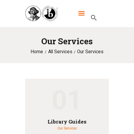
XXXIII LO DWUJĘZYCZNE IM.
MIKOŁAJA KOPERNIKA W
WARSZAWIE
Our Services
Home
All Services
Our Services
HOME
SZKOŁA
IB
UCZNIOWIE
01
KANDYDACI
RODZICE
WYDARZENIA
Library Guides
Our Services
KONTAKT