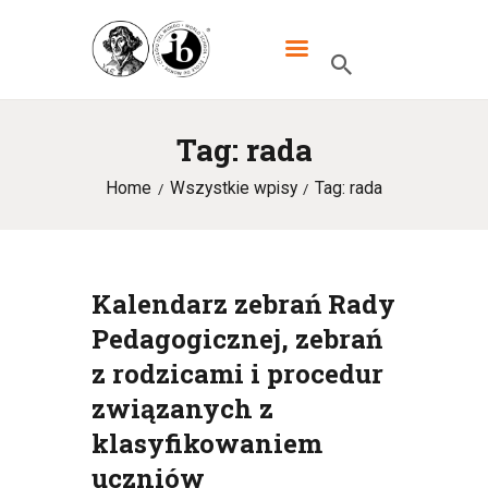
XXXIII LO DWUJĘZYCZNE IM.
MIKOŁAJA KOPERNIKA W
WARSZAWIE
Tag: rada
Home
Wszystkie wpisy
Tag: rada
HOME
SZKOŁA
IB
Kalendarz zebrań Rady
UCZNIOWIE
Pedagogicznej, zebrań
KANDYDACI
z rodzicami i procedur
RODZICE
związanych z
WYDARZENIA
klasyfikowaniem
uczniów
KONTAKT