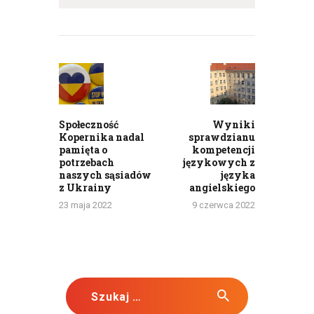
Nawigacja
wpisu
Previous
Next
post:
post:
Społeczność
Wyniki
Kopernika nadal
sprawdzianu
pamięta o
kompetencji
potrzebach
językowych z
naszych sąsiadów
języka
z Ukrainy
angielskiego
23 maja 2022
9 czerwca 2022
Szukaj: