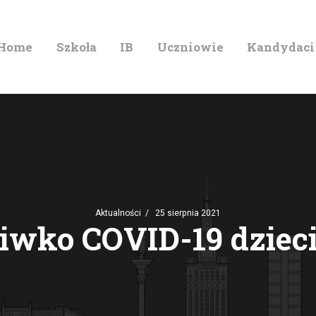
HOME
Home
Szkoła
IB
Uczniowie
Kandydaci
ZYCZNE IM. MIKOŁAJA KOPER
SZKOŁA
IB
UCZNIOWIE
KANDYDACI
Aktualności
25 sierpnia 2021
RODZICE
iwko COVID-19 dzieci
WYDARZENIA
KONTAKT