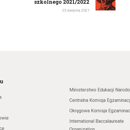
szkolnego 2021/2022
post:
25 sierpnia 2021
u
Ministerstwo Edukacji Narod
a
Centralna Komisja Egzaminac
Okręgowa Komisja Egzaminac
owie
International Baccalaureate
ce
Organization