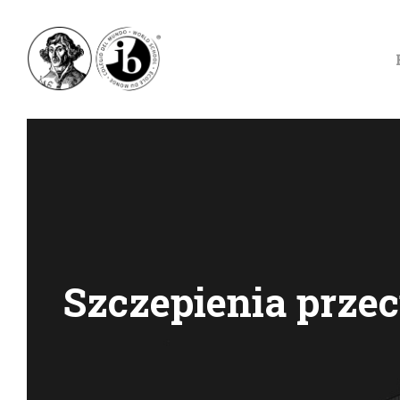
XXXIII LO DWUJĘ
Szczepienia przec