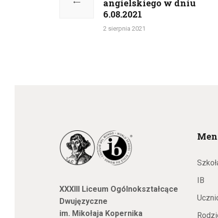
angielskiego w dniu
post:
6.08.2021
2 sierpnia 2021
Men
Szkoł
IB
XXXIII Liceum Ogólnokształcące
Uczni
Dwujęzyczne
im. Mikołaja Kopernika
Rodzi