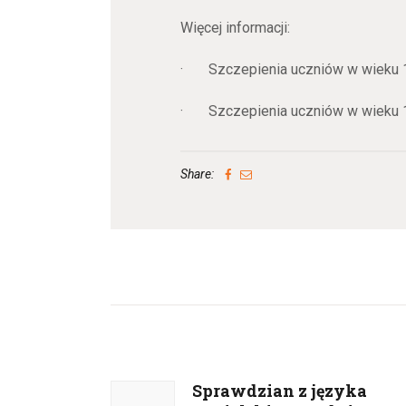
Więcej informacji:
· Szczepienia uczniów w wieku 1
· Szczepienia uczniów w wieku 1
Share:
Nawigacja
wpisu
Sprawdzian z języka
Previous