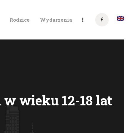
Rodzice
Wydarzenia
NIKA W WARSZAWIE
 w wieku 12-18 lat