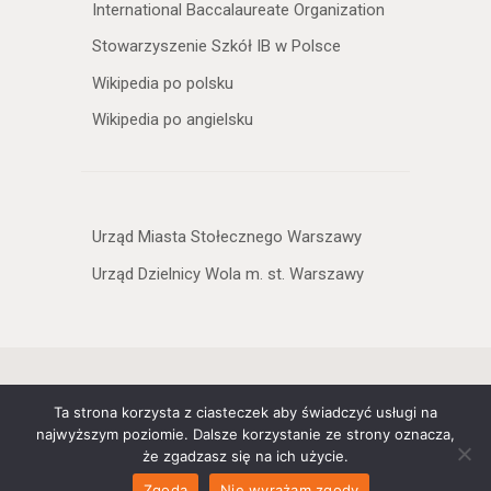
International Baccalaureate Organization
Stowarzyszenie Szkół IB w Polsce
Wikipedia po polsku
Wikipedia po angielsku
Urząd Miasta Stołecznego Warszawy
Urząd Dzielnicy Wola m. st. Warszawy
Copyright © 2026 XXXIII Liceum
Ta strona korzysta z ciasteczek aby świadczyć usługi na
Ogólnokształcące Dwujęzyczne im.
najwyższym poziomie. Dalsze korzystanie ze strony oznacza,
Mikołaja Kopernika w Warszawie. All
że zgadzasz się na ich użycie.
Rights Reserved.
Zgoda
Nie wyrażam zgody