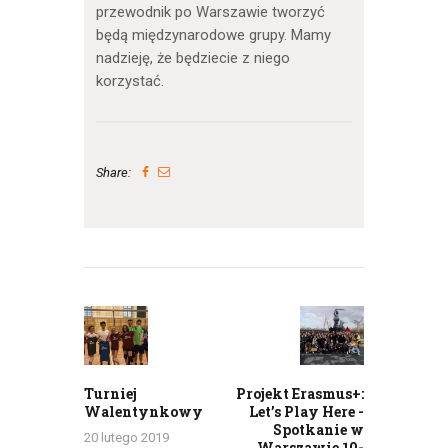
przewodnik po Warszawie tworzyć
będą międzynarodowe grupy. Mamy
nadzieję, że będziecie z niego
korzystać.
Share:
Nawigacja
wpisu
Previous
Next
post:
post:
Turniej
Projekt Erasmus+:
Walentynkowy
Let’s Play Here -
Spotkanie w
20 lutego 2019
Warszawie 10-